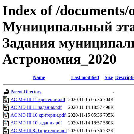
Index of /documents/
Муниципальный эта
Задания муниципаль
Астрономия_2020
Name
Last modified
Size
Descript
Parent Directory
-
АС МЭ III 11 критерии.pdf
2020-11-15 05:36
704K
АС МЭ III 11 задания.pdf
2020-11-14 18:57
498K
АС МЭ III 10 критерии.pdf
2020-11-15 05:36
705K
АС МЭ III 10 задания.pdf
2020-11-14 18:57
560K
АС МЭ III 8-9 критерии.pdf
2020-11-15 05:36
732K