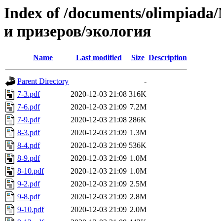
Index of /documents/olimpia
и призеров/экология
Name
Last modified
Size
Description
Parent Directory
-
7-3.pdf
2020-12-03 21:08
316K
7-6.pdf
2020-12-03 21:09
7.2M
7-9.pdf
2020-12-03 21:08
286K
8-3.pdf
2020-12-03 21:09
1.3M
8-4.pdf
2020-12-03 21:09
536K
8-9.pdf
2020-12-03 21:09
1.0M
8-10.pdf
2020-12-03 21:09
1.0M
9-2.pdf
2020-12-03 21:09
2.5M
9-8.pdf
2020-12-03 21:09
2.8M
9-10.pdf
2020-12-03 21:09
2.0M