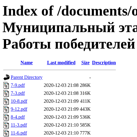
Index of /documents/
Муниципальный эта
Работы победителей
Name
Last modified
Size
Description
Parent Directory
-
7-9.pdf
2020-12-03 21:08
286K
7-3.pdf
2020-12-03 21:08
316K
10-8.pdf
2020-12-03 21:09
411K
9-12.pdf
2020-12-03 21:09
443K
8-4.pdf
2020-12-03 21:09
536K
11-3.pdf
2020-12-03 21:10
585K
11-6.pdf
2020-12-03 21:10
777K