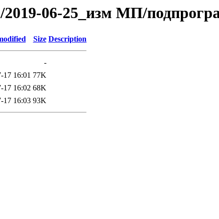
019/2019-06-25_изм МП/подпрогр
modified
Size
Description
-
-17 16:01
77K
-17 16:02
68K
-17 16:03
93K