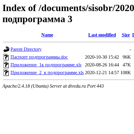
Index of /documents/sisobr/202
подпрограмма 3
Name
Last modified
Size
Parent Directory
-
Паспорт подпрограммы.doc
2020-10-30 15:42
96K
Приложение_1к подпрограмме.xls
2020-08-26 16:44
47K
Приложение_2_к подпрограмме.xls
2020-12-21 14:57
108K
Apache/2.4.18 (Ubuntu) Server at divedu.ru Port 443