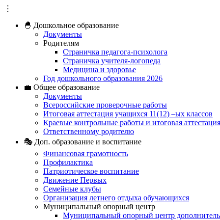
⋮
🐣 Дошкольное образование
Документы
Родителям
Страничка педагога-психолога
Страничка учителя-логопеда
Медицина и здоровье
Год дошкольного образования 2026
💼 Общее образование
Документы
Всероссийские проверочные работы
Итоговая аттестация учащихся 11(12) –ых классов
Краевые контрольные работы и итоговая аттестация
Ответственному родителю
🎭 Доп. образование и воспитание
Финансовая грамотность
Профилактика
Патриотическое воспитание
Движение Первых
Семейные клубы
Организация летнего отдыха обучающихся
Муниципальный опорный центр
Муниципальный опорный центр дополнительно