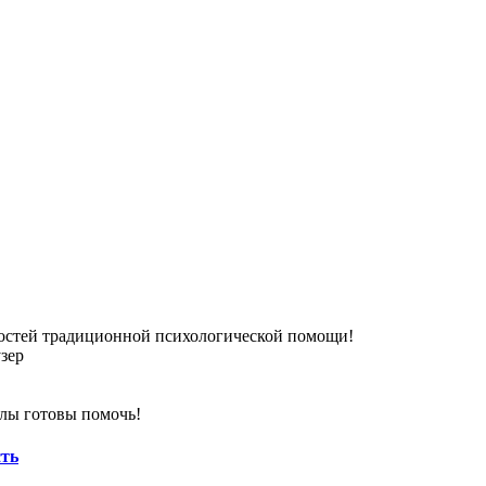
ностей традиционной психологической помощи!
зер
лы готовы помочь!
сть