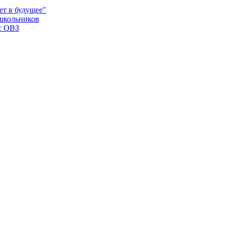
ет в будущее"
школьников
с ОВЗ