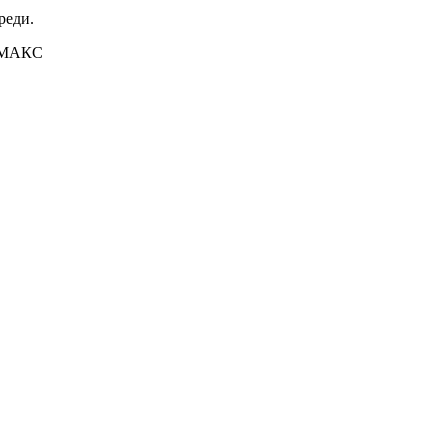
реди.
е МАКС