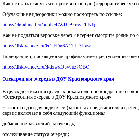
Как не стать втянутым в противоправную (террористическую) д
Обучающие видеоролики можно посмотреть по ссылке:
https://cloud.mail.ru/public/EWUk/9msvTFBTg
Как не поддаться вербовке через Интернет смотрите ролик по 
https://disk.yandex.ru/i/cTFDn6ACLU7Uaw
Видеоролики, посвящённые профилактике преступлений сове
https://disk.yandex.ru/d/dqwgOpvyuz7QBQ
Электронная очередь в ДОУ Красноярского края
В целях достижения целевых показателей по внедрению сервис
«Электронная очередь в ДОУ Красноярского края»
Чат‑бот создан для родителей (законных представителей) дете
сервис включает в себя следующий функционал:
добавление заявлений на очередь;
отслеживание статуса очереди;