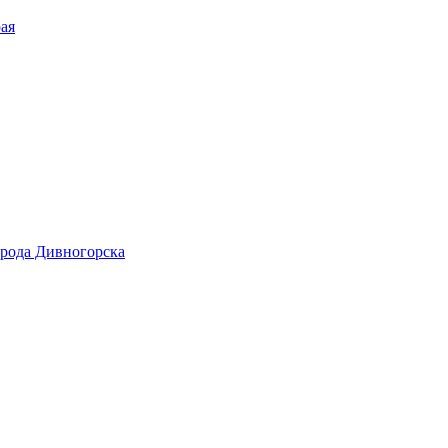
рая
рода Дивногорска