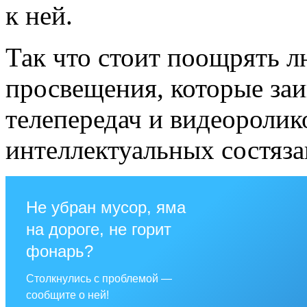
к ней.
Так что стоит поощрять 
просвещения, которые заи
телепередач и видеоролик
интеллектуальных состяза
Не убран мусор, яма
на дороге, не горит
фонарь?
Столкнулись с проблемой —
сообщите о ней!