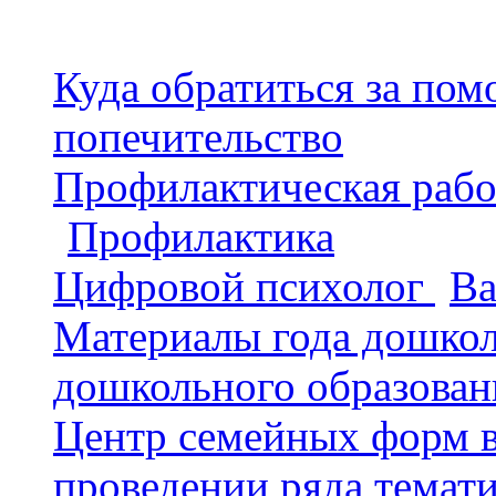
Последние публикации
Куда обратиться за п
попечительство
)
Профилактическая раб
(
Профилактика
)
Цифровой психолог
(
Ва
Материалы года дошкол
дошкольного образован
Центр семейных форм 
проведении ряда темат