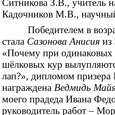
Ситникова З.В., учитель н
Кадочников М.В., научный
Победителем в возраст
стала
Сазонова Анисия
из 
«Почему при одинаковых 
шёлковых кур вылупляютс
лап?», дипломом призера I
награждена
Ведмидь Май
моего прадеда Ивана Фед
руководитель работ – Мор